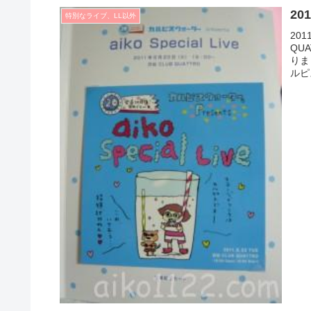
20
特別なライブ、LL以外
201
QU
りま
ルピ