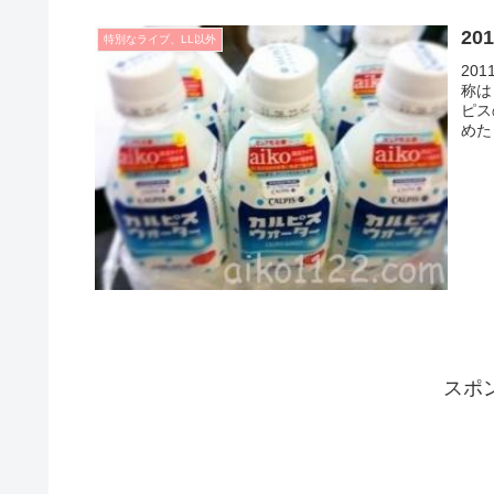
20
特別なライブ、LL以外
201
称は
ピス
めた
スポ