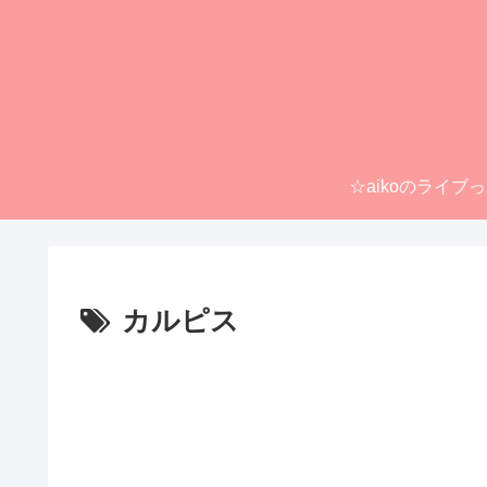
☆aikoのライブ
カルピス