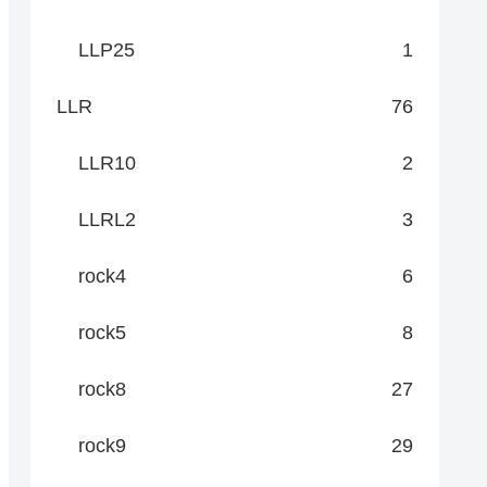
LLP25
1
LLR
76
LLR10
2
LLRL2
3
rock4
6
rock5
8
rock8
27
rock9
29