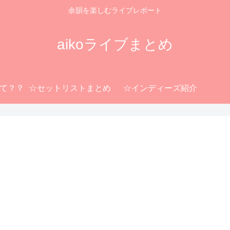
余韻を楽しむライブレポート
aikoライブまとめ
って？？
☆セットリストまとめ
☆インディーズ紹介