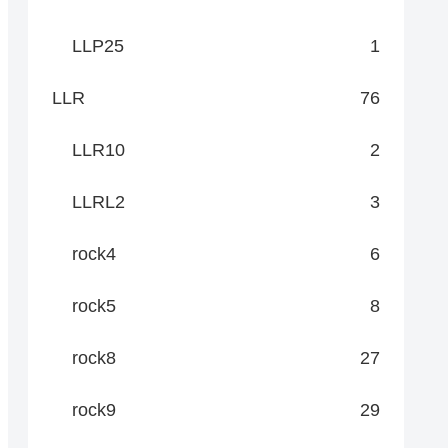
LLP25
1
LLR
76
LLR10
2
LLRL2
3
rock4
6
rock5
8
rock8
27
rock9
29