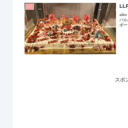
LL
LLP
aik
バル
ボー
スポ