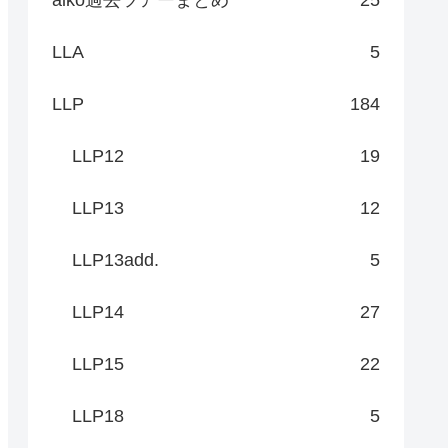
LLA
5
LLP
184
LLP12
19
LLP13
12
LLP13add.
5
LLP14
27
LLP15
22
LLP18
5