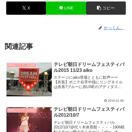
X
LINE
コピー
かっくん。
関連記事
テレビ朝日ドリームフェスティバ
特別なライブ、LL以外
ル2015 11/23 aiko
ステージにaiko登場とともに歓声ーー
【衣装】ポニテ右手中指にリングネイル
は赤系?ブルーに赤LINEのアディダスジ
ャージ赤フリルの水玉黒字に白スカート
蛍光黄色靴下、白ハイカットナイキ1.カ
ブトムシみなさんこんばんは！aikoで
2016.01.08
す！ドリームフ...
テレビ朝日ドリームフェスティバ
特別なライブ、LL以外
ル2012/10/7
テレビ朝日ドリームフェスティバル
2012/10/7@代々木体育館－－－－1906暗
転ステージ横のモニターに『aiko』の文