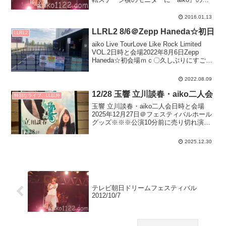
字。1.赤いランプ 【今日のaiko】髪うｐ
白Tシャツに赤い付け襟(丸襟＋蝶ネクタ
2016.01.13
イ？みたいな)Tシャツは右胸に「７」...
LLRL2 8/6＠Zepp Haneda☆初日
LLRL2
aiko Live TourLove Like Rock Limited
VOL.2日時と会場2022年8月6日Zepp
Haneda☆初会場ｍｃ〇久しぶりにすごい
久しぶりにこうやってファンクラブイベ
ントをすることができて嬉しいです。め
2022.08.09
っち...
12/28 玉響 立川談春・aiko二人会
特別なライブ、LL以外
玉響 立川談春・aiko二人会日時と会場
2025年12月27日＠フェスティバルホール
グッズ※※※公演10分前に売り切れ演
目、セトリ談春さんの前説(？)と落語「変
わり目」↓aiko登場してトーク↓aikoライ
2025.12.30
ブ『ハレーション』ライブ初披露『大...
テレビ朝日ドリームフェスティバル
2012/10/7