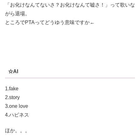
「お化けなんてないさ？お化けなんて嘘さ！」って歌いな
がら退場。
ところでPTAってどうゆう意味ですか←
☆AI
1.fake
2.story
3.one love
4.ハピネス
ほか。。。