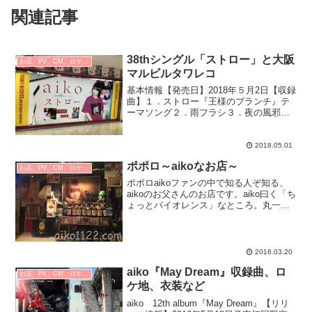
関連記事
38thシングル「ストロー」と大阪
お店、PV、CM、ロケ地など
マルビルタワレコ
基本情報【発売日】2018年５月2日【収録
曲】１．ストロー『王様のブランチ』テ
ーマソング２．雨フラシ３．夜の風邪
４．ストロー（カラオケ）【初回限定仕
様】・カラートレイ・8Pブックレット
【通常】キャンペーンなどタワレコ＠大
2018.05.01
阪マルビルにて特別ブ...
ポポロ～aikoなお店～
お店、PV、CM、ロケ地など
ポポロaikoファンの中で知る人ぞ知る、
aikoのお父さんのお店です。aiko曰く「ち
ょっとバイオレンス」なところ。丸一ホ
テルのビルの地下1階にあります。営業時
間とお休み火曜～土曜の20時過ぎ頃か
ら。(日曜と月曜は定休日、その他お正月
とかお...
2016.03.20
aiko『May Dream』収録曲、ロ
お店、PV、CM、ロケ地など
ケ地、衣装など
aiko 12th album『May Dream』【リリ