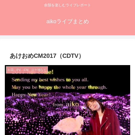
余韻を楽しむライブレポート
aikoライブまとめ
あけおめCM2017（CDTV）
お店、PV、CM、ロケ地など