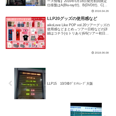
ース情報】2016年5月18日発売初回限定
仕様盤はA(Blu-ray付)、B(DVD付)、C(特
典CD付)の3種類。初回盤には特典として
2016.04.26
LLP18カウントダウンライブの映像とパ
スステ...
LLP20グッズの使用感など
aiko過去ツアーまとめ
aikoLove Like POP vol.20ツアーグッズの
使用感などまとめ→ツアー日程などの詳
細はコチラ(セトリあり)6/6(ツアー初日の
前々日)に発表。aikoにしては早いｗガチ
ャあり。売り切れ、個数制限など初日は
BigおTが売り切れ...
2018.06.08
LLP15 10/3＠ｸﾞﾗﾝｷｭｰﾌﾞ大阪