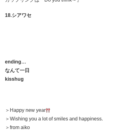
18.シアワセ
ending…
なんて一日
kisshug
＞Happy new year
＞Wishing you a lot of smiles and happiness.
＞from aiko