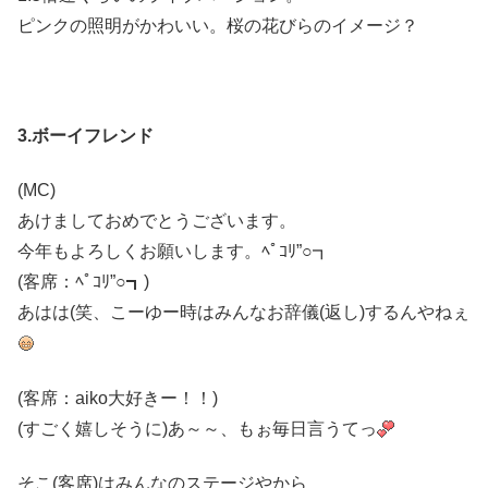
ピンクの照明がかわいい。桜の花びらのイメージ？
3.ボーイフレンド
(MC)
あけましておめでとうございます。
今年もよろしくお願いします。ﾍﾟｺﾘ”○┓
(客席：ﾍﾟｺﾘ”○┓)
あはは(笑、こーゆー時はみんなお辞儀(返し)するんやねぇ
(客席：aiko大好きー！！)
(すごく嬉しそうに)あ～～、もぉ毎日言うてっ
そこ(客席)はみんなのステージやから