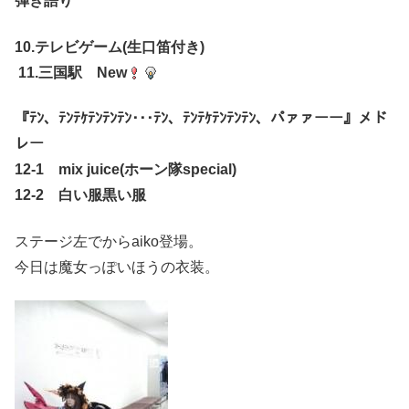
弾き語り
10.テレビゲーム(生口笛付き)
11.三国駅 New
『ﾃﾝ、ﾃﾝﾃｹﾃﾝﾃﾝﾃﾝ･･･ﾃﾝ、ﾃﾝﾃｹﾃﾝﾃﾝﾃﾝ、パァァーー』メド
レー
12-1 mix juice(ホーン隊special)
12-2 白い服黒い服
ステージ左でからaiko登場。
今日は魔女っぽいほうの衣装。