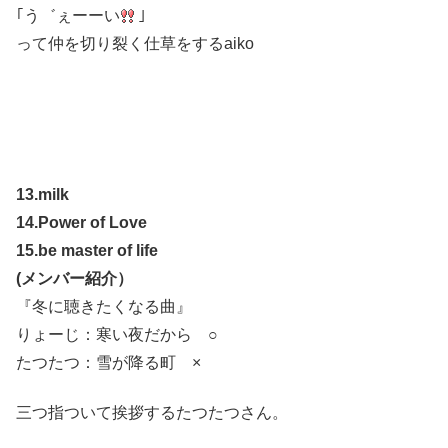
｢う゛ぇーーい
｣
って仲を切り裂く仕草をするaiko
13.milk
14.Power of Love
15.be master of life
(メンバー紹介）
『冬に聴きたくなる曲』
りょーじ：寒い夜だから ○
たつたつ：雪が降る町 ×
三つ指ついて挨拶するたつたつさん。