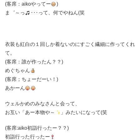
(客席：aikoやってー
)
ま゛～っ
･･･って、何でやねん(笑
衣装も紅白の１回しか着ないのにすごく繊細に作ってくれ
て。
(客席：誰が作ったん？？)
めぐちゃん
(客席；ちょーだーい！)
あかーん
ウェルかめのみなさんと会って、
お互い「あー本物や～
」みたいになって(笑
(客席:aiko初詣行ったー？？)
初詣行った行ったー