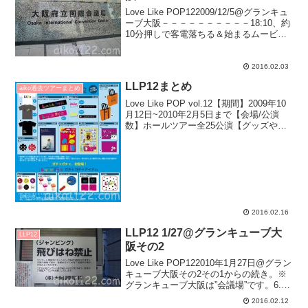
Love Like POP122009/12/5@グランキュ
ーブ大阪－－－－－－－－－－18:10、約
10分押しで客電落ちる＆始まるムービー
opening こんぺいとう（ピアノアレン
ジ）『As we promised...We'll mee...
2016.02.03
LLP12まとめ
aiko過去ツアーまとめ
Love Like POP vol.12【期間】2009年10
月12日~2010年2月5日まで【会場/公演
数】ホールツアー全25公演【グッズやそ
の他】・初のガチャガチャ！(aiko手作り
ビーズ入り)・久しぶりマフラータオル
【日程詳細】※太字...
2016.02.16
LLP12 1/27@グランキューブ大
LLP12
阪その2
Love Like POP122010年1月27日@グラン
キューブ大阪その2その1からの続き。※
グランキューブ大阪は”会議場”です。6.か
ばん 7.17の月(MC)(客席：aiko靴何はいて
2016.02.12
るん？？)靴？靴はあでぃだすのバッシュ