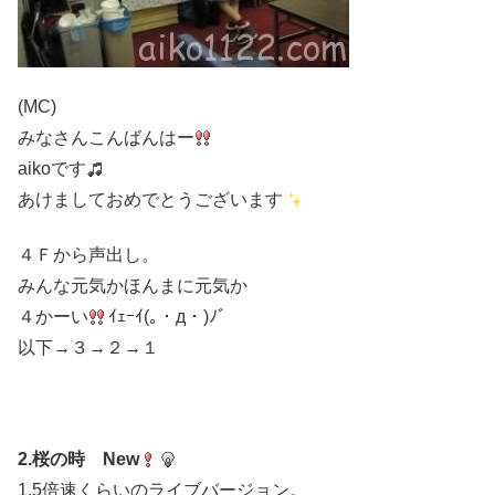
(MC)
みなさんこんばんはー
aikoです
あけましておめでとうございます
４Ｆから声出し。
みんな元気かほんまに元気か
４かーい
ｲｪｰｲ(｡・д・)ﾉﾞ
以下→３→２→１
2.桜の時 New
1.5倍速くらいのライブバージョン。