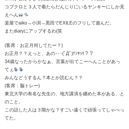
コブクロと３人で着たらだんじりにいるヤンキーにしか見
えへん
楽屋でaiko→小渕→黒田でEXILEのフリして遊んだ。
またdiaryにアップするわ(笑
(客席：お正月何してたー？)
お正月？？えっと、あの･･･(ﾟДﾟ)ﾅﾝﾔｯｹ？？
34歳なったからかなぁ、言葉が出てこーへんことがあっ
てぇ
みんなどうするん？本とか読むん？？
(客席：脳トレー)
東北大学の有名な先生の、地方講演を纏めた本がある、と
のこと。
この話した人は３階かな？すごい遠くで頑張ってしゃべっ
てた。