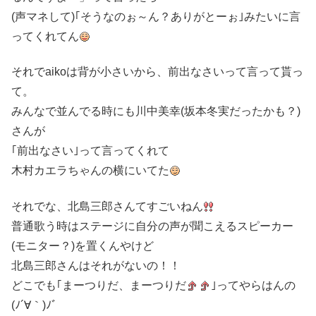
(声マネして)｢そうなのぉ～ん？ありがとーぉ｣みたいに言
ってくれてん
それでaikoは背が小さいから、前出なさいって言って貰っ
て。
みんなで並んでる時にも川中美幸(坂本冬実だったかも？)
さんが
｢前出なさい｣って言ってくれて
木村カエラちゃんの横にいてた
それでな、北島三郎さんてすごいねん
普通歌う時はステージに自分の声が聞こえるスピーカー
(モニター？)を置くんやけど
北島三郎さんはそれがないの！！
どこでも｢まーつりだ、まーつりだ
｣ってやらはんの
(ﾉ´∀｀)ﾉﾞ