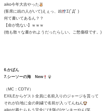
aiko今年大吉やった
(客席に凶の人がいて)えぇっ、凶
Σ(ﾟДﾟ )
何て書いてあるん？？
【命が危ない】ｗｗｗ
(他も散々な書かれようだったらしい。ご愁傷様です。)
6.かばん
7.シーソーの海 New
（MC：CDTV）
EXILEからゲスト全員に名前入りのジャージを貰って
それが白地に金の刺繍で名前が入ってんねん
aikoが着たらもう完全に(大阪の)ヤンキーやん(笑