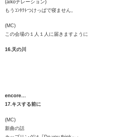
(aikoナレーション)
もうｺﾝﾀｸﾄつけっぱで寝ません。
(MC)
この会場の１人１人に届きますように
16.天の川
encore…
17.キスする前に
(MC)
新曲の話
カップリングは『Do you think～』