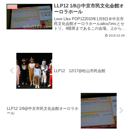
(客席：Ｔシ...
LLP12 1/8@中京市民文化会館オ
LLP12
ーロラホール
Love Like POP122010年1月8日＠中京市
民文化会館オーロラホールaikoのmcとセ
トリ。4階席まであるこの会場。上から見
たら崖みたい笑aikoも4階席行ってみたと
2016.02.09
のこと。1.飛行機(MC)みなさんこんばん
はーー。らぶらいくぽ...
LLP12 12/17@松山市民会館
LLP12 1/8@中京市民文化会館オーロラホ
ール