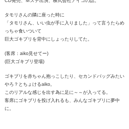
CD発売、Ｍステ出演、株式会社アイコの話。
タモリさんの隣に座った時に
「タモリさん、いい虫が手に入りました」って言うたらめ
っちゃ食いついて
巨大ゴキブリを背中にしょったりしてた。
(客席：aiko見せてー)
(巨大ゴキブリ登場)
ゴキブリを赤ちゃん抱っこしたり、セカンドバッグみたい
やろ？とちょけるaiko。
このリアルな感じを出す為に足に～～が入ってる。
客席にゴキブリを投げ入れるも、みんなゴキブリに夢中
に。