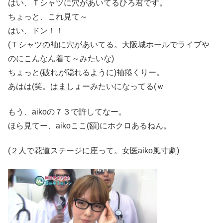
はい、Ｔシャツに穴があいてるひろ君です。
ちょっと、これ見て～
はい、ドン！！
(Ｔシャツの袖に穴があいてる。大阪城ホールでライブや
のにこんなん着て～みたいな)
ちょっと(破れが隠れるように)袖捲くりー。
あはは(笑。はましょーみたいになってる(ｗ
もう、aikoの７３で許してなー。
ほら見てー、aikoここ(額)にホクロあるねん。
(２人で花道ステージに座って。女医aiko風寸劇)