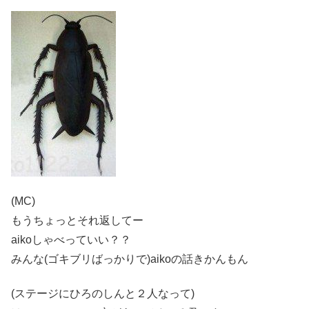
(MC)
もうちょっとそれ返してー
aikoしゃべっていい？？
みんな(ゴキブリばっかりで)aikoの話きかんもん
(ステージにひろのしんと２人なって)