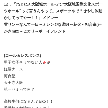
12．『ねぇねぇ大阪城ホールって”大阪城国際文化スポー
ツホール”って言うんやって。スポーツやで？せやし体動
かしてってやー！！』メドレー
雲リン～なんて一日～オレンジな満月～花火～相合傘(汗
かきmix)～ヒカリ～ボーイフレンド
(コール＆レスポンス)
男子女子そうでない人
妊婦ナース
河合塾
天王寺大阪
第一ゼミって何？
高校生何になるん？aiko！！