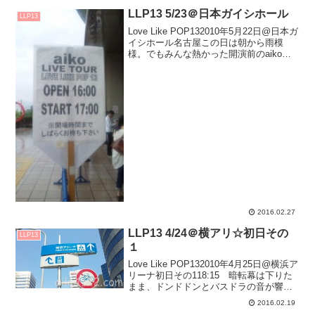
LLP13 5/23＠日本ガイシホール
LLP13
Love Like POP132010年5月22日@日本ガ
イシホール名古屋この日は朝から雨模
様。でもみんな熱かった開演前のaikoコ
ール！！アンコールのaikoコール！！ず
っと立ってた(笑 patyoaikoも｢みんなの
声が聴こえて、きゅっ...
2016.02.27
LLP13 4/24＠横アリ☆初日その
LLP13
１
Love Like POP132010年4月25日@横浜ア
リーナ初日その118:15 暗転幕は下りた
まま、ドンドドンとバスドラの音が響
く。キーボードとトロンボーンが加わっ
2016.02.19
て－－－opening.戻れない明日幕上に浮