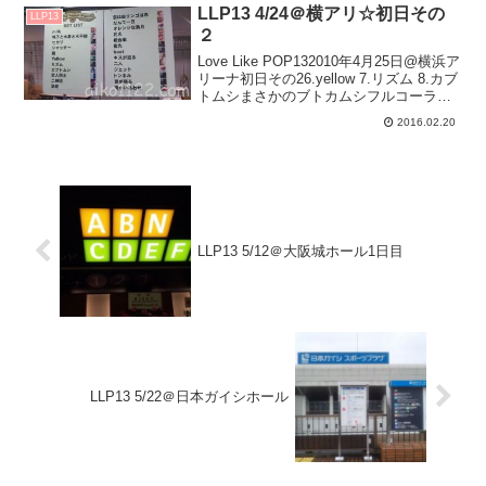
かび上がる『Love li...
LLP13 4/24＠横アリ☆初日その
LLP13
２
Love Like POP132010年4月25日@横浜ア
リーナ初日その26.yellow 7.リズム 8.カブ
トムシまさかのブトカムシフルコーラ
ス！！２コーラス目(？)からステージ上部
2016.02.20
にオーケストラの映像。でも映像の動き
と音が合ってないｗ...
LLP13 5/12＠大阪城ホール1日目
LLP13 5/22＠日本ガイシホール