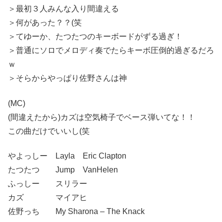
＞最初３人みんな入り間違える
＞何があった？？(笑
＞てゆーか、たつたつのキーボードがずる過ぎ！
＞普通にソロでメロディ奏でたらキーボ圧倒的過ぎるだろ
ｗ
＞そらからやっぱり佐野さんは神
(MC)
(間違えたから)カズは空気椅子でベース弾いてな！！
この曲だけでいいし(笑
やよっしー Layla Eric Clapton
たつたつ Jump VanHelen
ふっしー スリラー
カズ マイアヒ
佐野っち My Sharona – The Knack