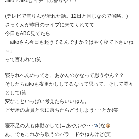
aiko？aikoはイチゴの香りや！！
(テレビで雲りんが流れた話。12日と同じなので省略。)
さっくんが昨日のライブに来てくれてて
今日もABC見てたら
「aikoさん今日も起きてるんですか？はやく寝て下さいね
～」
って言われて(笑
寝られへんのってさ、あかんのかなって思うやん？？
そしたらaikoも夜更かししてるなって思って。そして悶々
として(笑
変なこといっぱい考えたらいいねん。
ピザ屋の店員と恋に落ちたらどうしよう･･･とか(笑
寝不足の人も体動かして(←あやふや･･･
)な
あ、でもこれから歌うのバラードやねんけど(笑