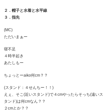
２．帽子と水着と水平線
３．指先
(MC)
ただいまぁー
寝不足
４時半起き
あたしもー
ちょっとーaiko何cm？？
(スタンド：４せんちー！！)
えぇ、そこ(近いスタンド)で４cmやったらそっち(遠いス
タンド)は何cmなん？？
２cmとか？？