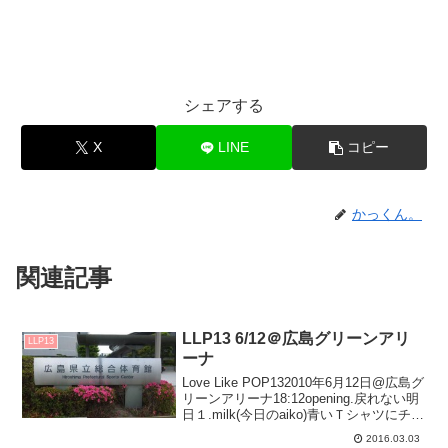
シェアする
X
LINE
コピー
かっくん。
関連記事
LLP13 6/12＠広島グリーンアリ
LLP13
ーナ
Love Like POP132010年6月12日@広島グ
リーンアリーナ18:12opening.戻れない明
日１.milk(今日のaiko)青いＴシャツにチノ
パン。名古屋？と同じ衣装。(MC)２.帽子
2016.03.03
と水着と水平線３.指先(MC)改めまして...