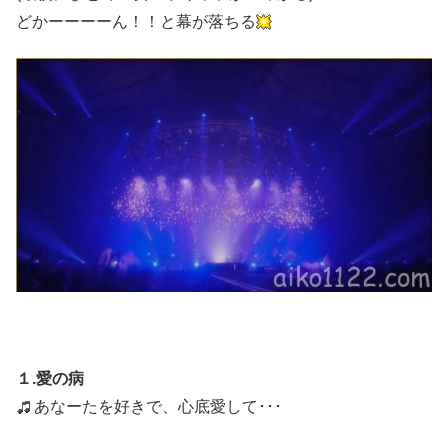
どかーーーーん！！と幕が落ちる
１.愛の病
あなーたを好きで、心底愛して･･･