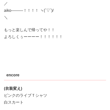
／
aiko―――！！！！ ヽ(´▽`)/
＼
もっと楽しんで帰ってや！！
よろしくぅーーーー！！！！！！
encore
(衣装変え)
ピンクのライブＴシャツ
白スカート