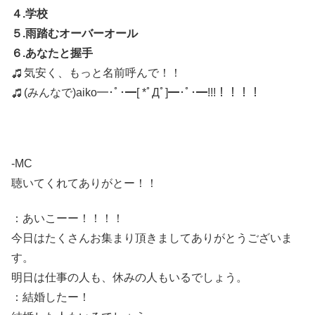
４.学校
５.雨踏むオーバーオール
６.あなたと握手
気安く、もっと名前呼んで！！
(みんなで)aiko━･ﾟ･━[ *ﾟДﾟ]━･ﾟ･━!!!！！！！
-MC
聴いてくれてありがとー！！
：あいこーー！！！！
今日はたくさんお集まり頂きましてありがとうございま
す。
明日は仕事の人も、休みの人もいるでしょう。
：結婚したー！