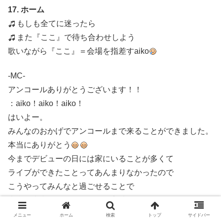
17. ホーム
もしも全てに迷ったら
また『ここ』で待ち合わせしよう
歌いながら『ここ』＝会場を指差すaiko
-MC-
アンコールありがとうございます！！
：aiko！aiko！aiko！
はいよー。
みんなのおかげでアンコールまで来ることができました。
本当にありがとう
今までデビューの日には家にいることが多くて
ライブができたことってあんまりなかったので
こうやってみんなと過ごせることで
本当に大事な日なんやなって実感しました。
14年目１発目にこんなすごいライブをしてしまって
メニュー
ホーム
検索
トップ
サイドバー