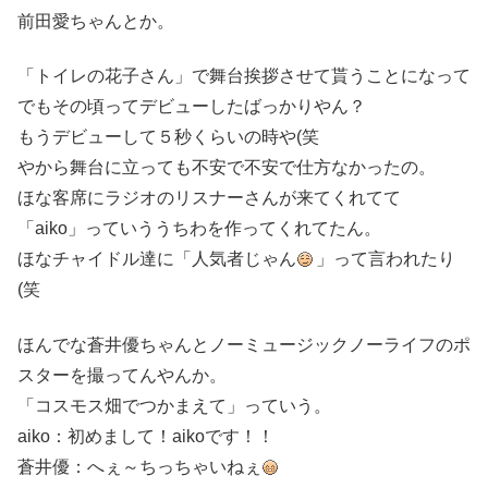
前田愛ちゃんとか。
「トイレの花子さん」で舞台挨拶させて貰うことになって
でもその頃ってデビューしたばっかりやん？
もうデビューして５秒くらいの時や(笑
やから舞台に立っても不安で不安で仕方なかったの。
ほな客席にラジオのリスナーさんが来てくれてて
「aiko」っていううちわを作ってくれてたん。
ほなチャイドル達に「人気者じゃん
」って言われたり
(笑
ほんでな蒼井優ちゃんとノーミュージックノーライフのポ
スターを撮ってんやんか。
「コスモス畑でつかまえて」っていう。
aiko：初めまして！aikoです！！
蒼井優：へぇ～ちっちゃいねぇ