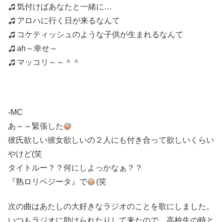
気付けばあなたと一緒に…
アロハに行く日が来るなんて
コケティッシュのような子供が生まれるなんて
ah～幸せ～
マッコリ～～＾＾
-MC
あ～～緊張した
彼氏欲しい彼女欲しいの２人にも付き合って欲しいくらい
やけど(笑
タイトルー？？何にしよっかなぁ？？
『熟ロリベジータ』で
(笑
次の曲はあたしの大好きなラジオのことを歌にしました。
いつもラジオに助けられたりして来たので、高校生の時と