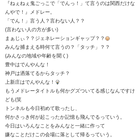
『ねぇねぇ鬼ごっこで「でんっ！」て言うのは関西だけな
んやで！』メドレー。
「でん！」言う人？言わない人？？
(言わない人の方が多い)
まぁじぃ？？ジェネレーションギャップ？？
みんな捕まえる時何て言うの？「タッチ」？？
(みんなの地域や年齢を聞く)
豊中はでんやんな！
神戸は洒落てるからタッチ？
上新庄はでんやんな！
もうメドレータイトルも何かグズついてる感じなんですけ
ども(笑
トンネルも今日初めて歌ったし、
何かさっき何が起こったか記憶も飛んでるっていう。
今日はいろんなことをみんなと一緒に作って
嫌なことだけこの会場に落として帰るっていう。