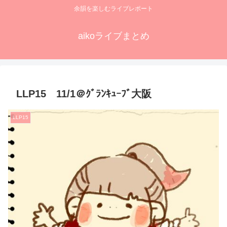
余韻を楽しむライブレポート
aikoライブまとめ
LLP15 11/1＠ｸﾞﾗﾝｷｭｰﾌﾞ大阪
LLP15