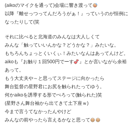
(aikoのマイクを通って)会場に響き渡って
以降『離せっつってんだろうがぁ！』っていうのが恒例に
なったりして(笑
それに比べると北海道のみんなは大人しくて
みんな「触っていいんかな？どうかな？」みたいな。
もちろんちょっとくいくぃ！みたいなんはあってんけど。
aikoも『お触り１回500円でーす
』とか言いながら余裕
あって。
もう大丈夫や～と思ってステージに向かったら
舞台監督の星野君にお尻を触られたってゆう。
何かaikoを誘導する形でぺろって(触られた)笑
(星野さん舞台袖から出てきて土下座ｗ)
今まで言うてなかったんやけど
みんなの前やったら言えるかなと思って