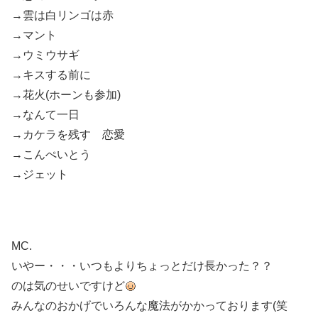
→雲は白リンゴは赤
→マント
→ウミウサギ
→キスする前に
→花火(ホーンも参加)
→なんて一日
→カケラを残す 恋愛
→こんぺいとう
→ジェット
MC.
いやー・・・いつもよりちょっとだけ長かった？？
のは気のせいですけど
みんなのおかげでいろんな魔法がかかっております(笑