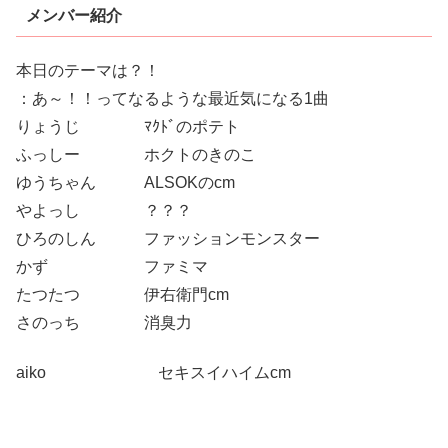
メンバー紹介
本日のテーマは？！
：あ～！！ってなるような最近気になる1曲
りょうじ ﾏｸﾄﾞのポテト
ふっしー ホクトのきのこ
ゆうちゃん ALSOKのcm
やよっし ？？？
ひろのしん ファッションモンスター
かず ファミマ
たつたつ 伊右衛門cm
さのっち 消臭力
aiko セキスイハイムcm