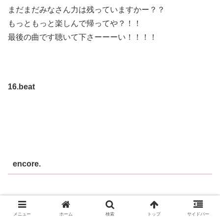
まだまだみなさん力は残っていますかー？？
もっともっと楽しんで帰ってや？！！
最後の曲です聴いて下さーーーい！！！！
16.beat
encore.
17.自転車
メニュー
ホーム
検索
トップ
サイドバー