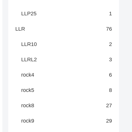
LLP25
1
LLR
76
LLR10
2
LLRL2
3
rock4
6
rock5
8
rock8
27
rock9
29