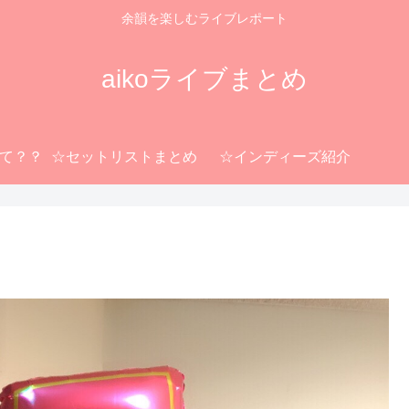
余韻を楽しむライブレポート
aikoライブまとめ
って？？
☆セットリストまとめ
☆インディーズ紹介