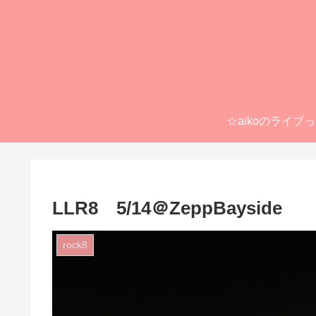
☆aikoのライブ
LLR8 5/14＠ZeppBayside
rock8