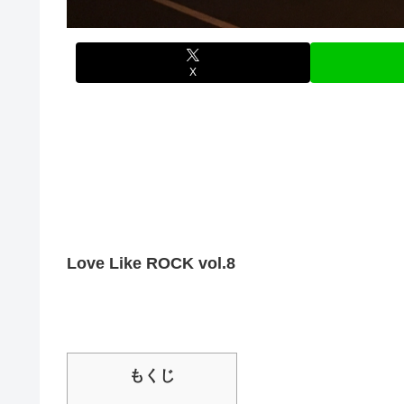
X
Love Like ROCK vol.8
もくじ