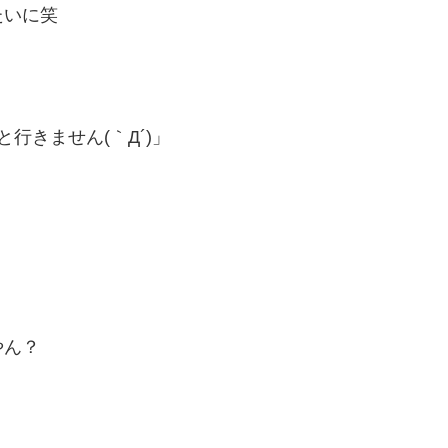
たいに笑
？
行きません(｀Д´)」
やん？