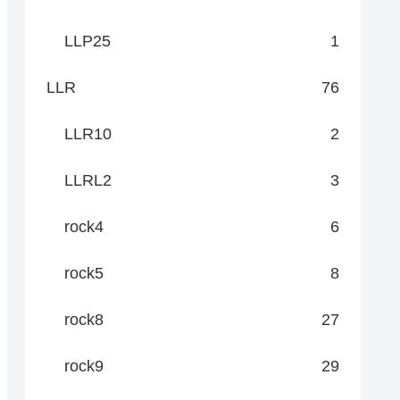
LLP25
1
LLR
76
LLR10
2
LLRL2
3
rock4
6
rock5
8
rock8
27
rock9
29