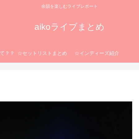
余韻を楽しむライブレポート
aikoライブまとめ
って？？
☆セットリストまとめ
☆インディーズ紹介