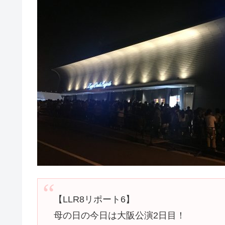
【LLR8リポート6】
母の日の今日は大阪公演2日目！