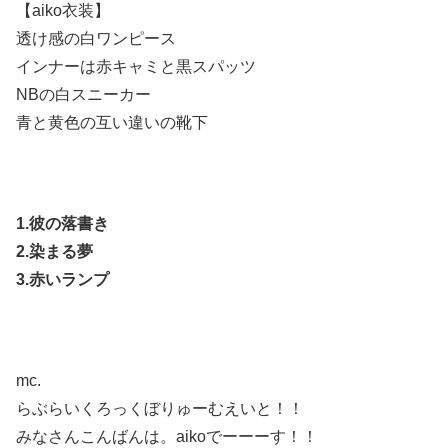
【aiko衣装】
透け感の白ワンピース
インナーは赤キャミと黒スパッツ
NBの白スニーカー
青と黄色の互い違いの靴下
1.彼の落書き
2.染まる夢
3.赤いランプ
mc.
らぶらいくろっくぼりゅーむえいと！！
みなさんこんばんは。aikoでーーーす！！