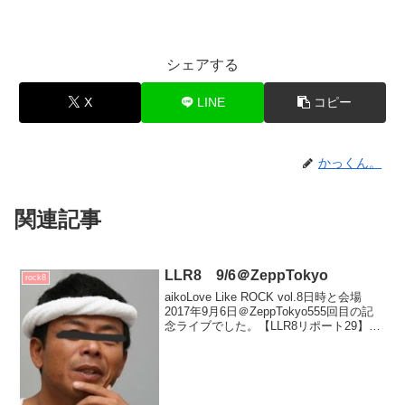
シェアする
X
LINE
コピー
かっくん。
関連記事
LLR8 9/6＠ZeppTokyo
rock8
aikoLove Like ROCK vol.8日時と会場
2017年9月6日＠ZeppTokyo555回目の記
念ライブでした。【LLR8リポート29】
Zepp東京ライブ9日目！今ツアー、残す
ところ今日明日の東京公演2回となりまし
た今日は記念...