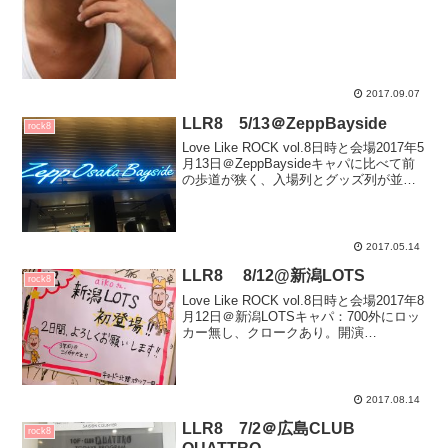
2017.09.07
LLR8 5/13＠ZeppBayside
rock8
Love Like ROCK vol.8日時と会場2017年5
月13日＠ZeppBaysideキャパに比べて前
の歩道が狭く、入場列とグッズ列が並行
していたため会場前は人、人、人だら
け。そして入場列遅れのため(？)18時37
分開演1時間37分...
2017.05.14
LLR8 8/12@新潟LOTS
rock8
Love Like ROCK vol.8日時と会場2017年8
月12日＠新潟LOTSキャパ：700外にロッ
カー無し、クロークあり。開演
1815→2042小箱のSEaiko衣装だぼだぼ長
袖シャツ、猫のアップリケダメージデニ
ム半パンインナーはピ...
2017.08.14
LLR8 7/2＠広島CLUB
rock8