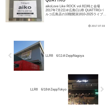
QUATTRO
aikoLove Like ROCK vol.8日時と会場
2017年7月2日＠広島CLUB QUATTROパ
ルコ広島店の10階開演1810-2025ライブハ
ウスなので幕は無し、SEのみ。暗転とと
もにバンメンとaikoがステージに走って
くる。...
2017.07.03
LLR8 6/11＠ZeppNagoya
LLR8 6/18＠ZeppTokyo