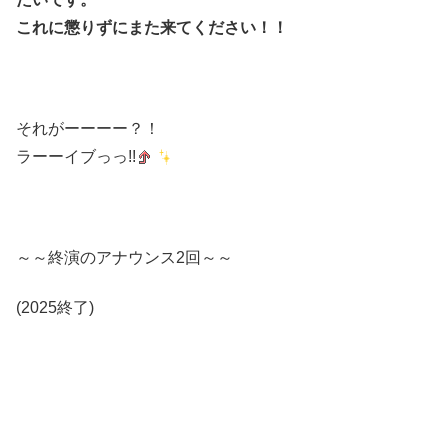
これに懲りずにまた来てください！！
それがーーーー？！
ラーーイブっっ!!
～～終演のアナウンス2回～～
(2025終了)