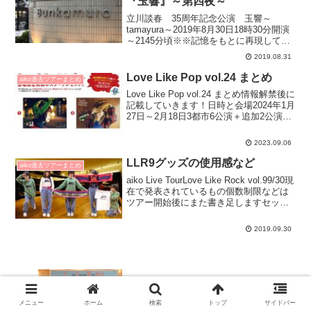
『玉響』～第四夜～
立川談春 35周年記念公演 玉響～
tamayura～2019年8月30日18時30分開演
～2145分頃※※記憶をもとに再現してい
るので言い回しや内容など実際と異なる
2019.08.31
可能性があります※※※※雰囲気でお願
いします※※日程プログラム第三夜(aik...
Love Like Pop vol.24 まとめ
aiko過去ツアーまとめ
Love Like Pop vol.24 まとめ情報解禁後に
記載していきます！日時と会場2024年1月
27日～2月18日3都市6公演＋追加2公演ア
リーナツアー2024年1月27日(土) 大阪・大
阪城ホール2024年1月28日(日) 大阪・大...
2023.09.06
LLR9グッズの使用感など
aiko過去ツアーまとめ
aiko Live TourLove Like Rock vol.99/30現
在で発表されているもの個数制限などは
ツアー開始後にまた書き足しますセット
リストなどネタバレあり詳細はこちらグ
ッズ発表はTwitterからツアー初日の10日
2019.09.30
ほど前か...
メニュー
ホーム
検索
トップ
サイドバー
LLP21 2/10＠さいたまスーパーアリー