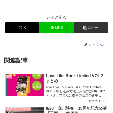
シェアする
X
LINE
コピー
かっくん。
関連記事
Love Like Rock Limited VOL.2
LLR
まとめ
aiko Live TourLove Like Rock Limited
VOL.2 申し込み方法と入場方法officialフ
ァンクラブまたは携帯の会員のみ申し込
み可能。1人1公演1枚まで。チケットぴあ
2022.06.01
による分配は不可、リセールは可能。〇
入...
8/30 立川談春 35周年記念公演
特別なライブ、LL以外