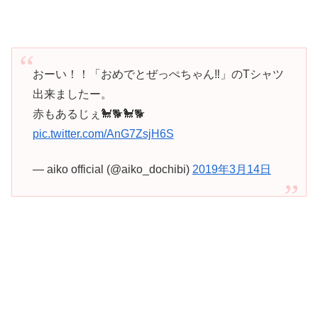
おーい！！「おめでとぜっぺちゃん‼︎」のTシャツ
出来ましたー。
赤もあるじぇ🐩🐕🐩🐕
pic.twitter.com/AnG7ZsjH6S
— aiko official (@aiko_dochibi)
2019年3月14日