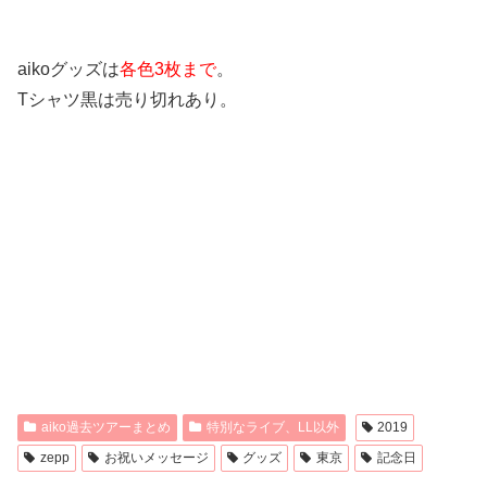
aikoグッズは
各色3枚まで
。
Tシャツ黒は売り切れあり。
aiko過去ツアーまとめ
特別なライブ、LL以外
2019
zepp
お祝いメッセージ
グッズ
東京
記念日