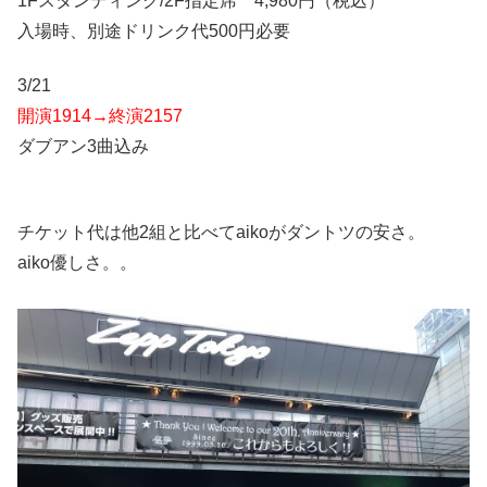
1Fスタンディング/2F指定席 4,980円（税込）
入場時、別途ドリンク代500円必要
3/21
開演1914→終演2157
ダブアン3曲込み
チケット代は他2組と比べてaikoがダントツの安さ。
aiko優しさ。。