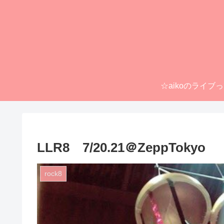
☆aikoのライブ
LLR8 7/20.21＠ZeppTokyo
rock8