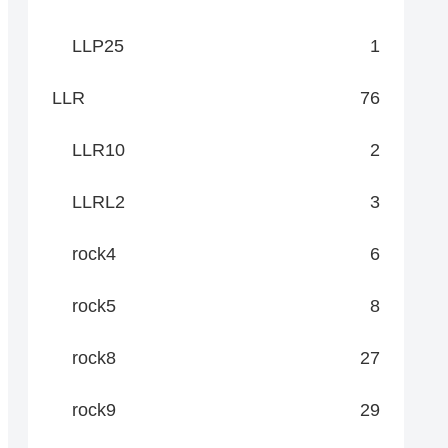
LLP25
1
LLR
76
LLR10
2
LLRL2
3
rock4
6
rock5
8
rock8
27
rock9
29