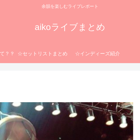
余韻を楽しむライブレポート
aikoライブまとめ
って？？
☆セットリストまとめ
☆インディーズ紹介