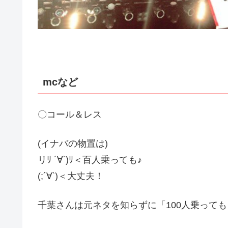
mcなど
〇コール＆レス
(イナバの物置は)
リﾘ ´∀`)ﾘ＜百人乗っても♪
(;´∀`)＜大丈夫！
千葉さんは元ネタを知らずに「100人乗って