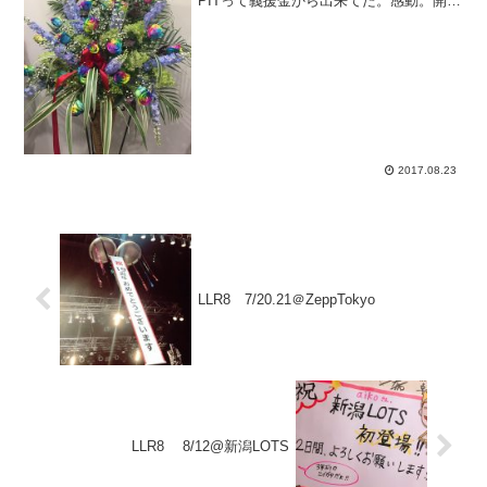
PITって義援金から出来てた。感動。開演
1807-2037【aiko衣装】薄手のワンピース
ピンクタンクトップ色違いソックス白の
ニューバラ...
2017.08.23
LLR8 7/20.21＠ZeppTokyo
LLR8 8/12@新潟LOTS