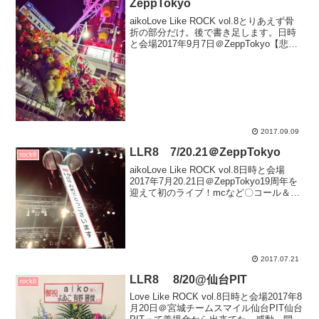
ZeppTokyo
aikoLove Like ROCK vol.8とりあえず骨
折の部分だけ。後で書き足します。日時
と会場2017年9月7日＠ZeppTokyo【悲
報】ガチャガチャ、ボディバッグなど売
り切れ。ガチャガチャは15時前頃には撤
去されていました。開演...
2017.09.09
LLR8 7/20.21＠ZeppTokyo
rock8
aikoLove Like ROCK vol.8日時と会場
2017年7月20.21日＠ZeppTokyo19周年を
迎えて初のライブ！mcなど〇コール＆レ
ス(イナバの物置は)リﾘ ´∀`)ﾘ＜百人乗って
も♪(;´∀`)＜大丈夫！千葉さんは元ネ...
2017.07.21
LLR8 8/20@仙台PIT
rock8
Love Like ROCK vol.8日時と会場2017年8
月20日＠宮城チームスマイル仙台PIT仙台