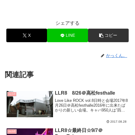
シェアする
X
LINE
コピー
かっくん。
関連記事
LLR8 8/26＠高松festhalle
rock8
Love Like ROCK vol.8日時と会場2017年8
月26日＠高松festhalle2016年に出来たば
かりの新しい会場。キャパ950人は”四国
最大級”とのこと。待機列およびグッズは
階段上の広場にて。ドリンクチケットは
2017.08.28
こちら。開演...
LLR8☆最終日☆9/7＠
rock8