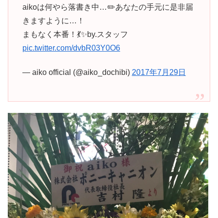
aikoは何やら落書き中…✏️あなたの手元に是非届
きますように…！
まもなく本番！💃✨by.スタッフ
pic.twitter.com/dvbR03Y0O6
— aiko official (@aiko_dochibi)
2017年7月29日