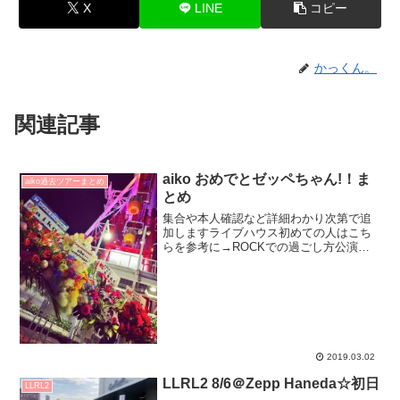
X
LINE
コピー
かっくん。
関連記事
aiko おめでとゼッペちゃん!！ま
aiko過去ツアーまとめ
とめ
集合や本人確認など詳細わかり次第で追
加しますライブハウス初めての人はこち
らを参考に→ROCKでの過ごし方公演名
と日時"Zepp Tokyo 20th Anniversary ～
Special Live Act 5days～”aiko的にはZ...
2019.03.02
LLRL2 8/6＠Zepp Haneda☆初日
LLRL2