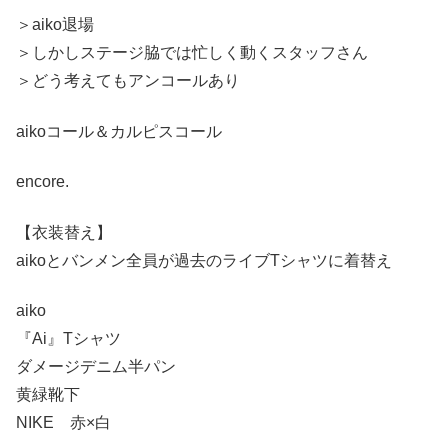
＞aiko退場
＞しかしステージ脇では忙しく動くスタッフさん
＞どう考えてもアンコールあり
aikoコール＆カルピスコール
encore.
【衣装替え】
aikoとバンメン全員が過去のライブTシャツに着替え
aiko
『Ai』Tシャツ
ダメージデニム半パン
黄緑靴下
NIKE 赤×白