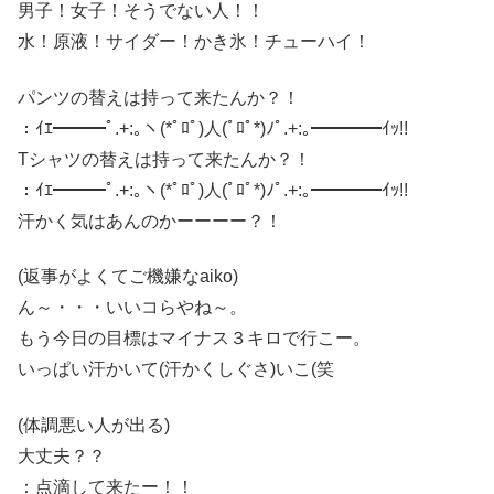
男子！女子！そうでない人！！
水！原液！サイダー！かき氷！チューハイ！
パンツの替えは持って来たんか？！
：ｲｴ━━━ﾟ.+:｡ヽ(*ﾟﾛﾟ)人(ﾟﾛﾟ*)ﾉﾟ.+:｡━━━━ｲｯ!!
Tシャツの替えは持って来たんか？！
：ｲｴ━━━ﾟ.+:｡ヽ(*ﾟﾛﾟ)人(ﾟﾛﾟ*)ﾉﾟ.+:｡━━━━ｲｯ!!
汗かく気はあんのかーーーー？！
(返事がよくてご機嫌なaiko)
ん～・・・いいコらやね～。
もう今日の目標はマイナス３キロで行こー。
いっぱい汗かいて(汗かくしぐさ)いこ(笑
(体調悪い人が出る)
大丈夫？？
：点滴して来たー！！