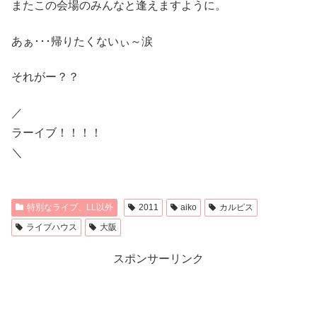
またこの会場のみんなと逢えますように。
あぁ･･･帰りたくないぃ～涙
それがー？？
／
ラーイブ！！！！
＼
特別なライブ、LL以外
2011
aiko
カルピス
ライブハウス
大阪
スポンサーリンク