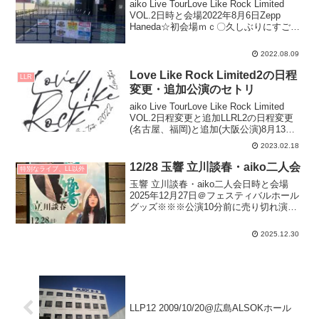
aiko Live TourLove Like Rock Limited
VOL.2日時と会場2022年8月6日Zepp
Haneda☆初会場ｍｃ〇久しぶりにすごい
久しぶりにこうやってファンクラブイベ
ントをすることができて嬉しいです。め
2022.08.09
っち...
Love Like Rock Limited2の日程
LLR
変更・追加公演のセトリ
aiko Live TourLove Like Rock Limited
VOL.2日程変更と追加LLRL2の日程変更
(名古屋、福岡)と追加(大阪公演)8月13日
（土）愛知：Zepp Nagoyaバンメンコロ
2023.02.18
ナのため延期→2023年2月1....
12/28 玉響 立川談春・aiko二人会
特別なライブ、LL以外
玉響 立川談春・aiko二人会日時と会場
2025年12月27日＠フェスティバルホール
グッズ※※※公演10分前に売り切れ演
目、セトリ談春さんの前説(？)と落語「変
わり目」↓aiko登場してトーク↓aikoライ
2025.12.30
ブ『ハレーション』ライブ初披露『大...
LLP12 2009/10/20@広島ALSOKホール