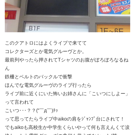
このクアトロにはよくライブで来てて
コレクターズとか電気グルーヴとか。
最前列やったら押されてTシャツのお腹がぼろぼろなるね
ん
鉄柵とベルトのバックルで衝撃
ほんでな電気グルーヴのライブ行ったら
ライブ前に近くにいた怖いお姉さんに「こいつにしよー」
って言われて
こいつ･･･？？(“￣д￣)ﾁｯ
って思ってたらライブ中aikoの肩をｼﾞｬﾝﾌﾟ台にされて！
でもaikoも高校生か中学生くらいやって何も言えんくて涙